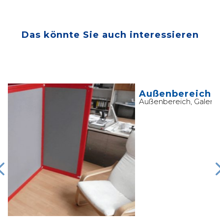
Das könnte Sie auch interessieren
A
Außenbereich / Garten / Grundstück
Außenbereich
,
Galerie