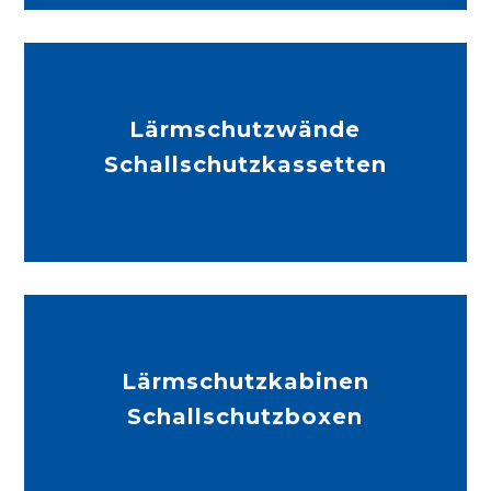
Lärmschutzwände
Schallschutzkassetten
Mehr Infos
Lärmschutzkabinen
Schallschutzboxen
Mehr Infos