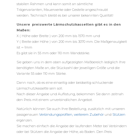
stabilen Rahmen und kann somit an sämtliche
Trägervarianten, Mauerwerke oder Gestelle angeschraubt
werden. Technisch bleibt es bei unserer bekannten Qualität!
Unsere
preiswerte
Lärmschutzkassetten
gibt es in den
Maßen:
X ( Höhe oder Breite ) von 200 mm bis 1570 mm und
Y ( Breite oder Höhe ) von 200 mm bis 3070 mm. Die Maßgenauigkeit
ist +-1mm
Es gibt sie in 55 mm oder 110 mm Wandstärke.
Sie geben uns in dem oben aufgezeigten Maßbereich lediglich Ihre
benötigten Maße an, die Stückzahl der jeweiligen Größe und die
Variante 55 oder 110 mm Stärke.
Dann noch, ob es eine einseitig oder beidseitig schluckende
Lärmschutzkassette sein soll.
Nach dieser Angabe und Auflistung, bekommen Sie dann zeitnah
den Preis mit einem unverbindlichen Angebot.
Natürlich können Sie auch Ihre Bestellung, zusätzlich mit unseren
passgenauen
Verbindungsprofilen, weiterem Zubehör
und
Stützen
ergänzen.
Sie machen einfach die Angabe der laufenden Meter bei Verbindern
oder bei Stützen die Angabe der Höhe, ab Boden. Den Preis