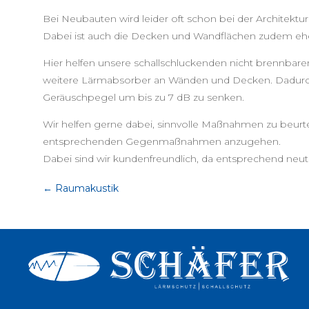
Bei Neubauten wird leider oft schon bei der Architektu
Dabei ist auch die Decken und Wandflächen zudem eher g
Hier helfen unsere schallschluckenden nicht brennbare
weitere Lärmabsorber an Wänden und Decken. Dadurch ist
Geräuschpegel um bis zu 7 dB zu senken.
Wir helfen gerne dabei, sinnvolle Maßnahmen zu beurt
entsprechenden Gegenmaßnahmen anzugehen.
Dabei sind wir kundenfreundlich, da entsprechend neutr
←
Raumakustik