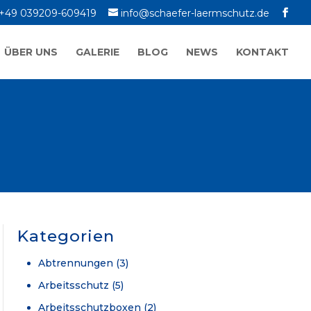
+49 039209-609419
info@schaefer-laermschutz.de
ÜBER UNS
GALERIE
BLOG
NEWS
KONTAKT
Kategorien
Abtrennungen
(3)
Arbeitsschutz
(5)
Arbeitsschutzboxen
(2)