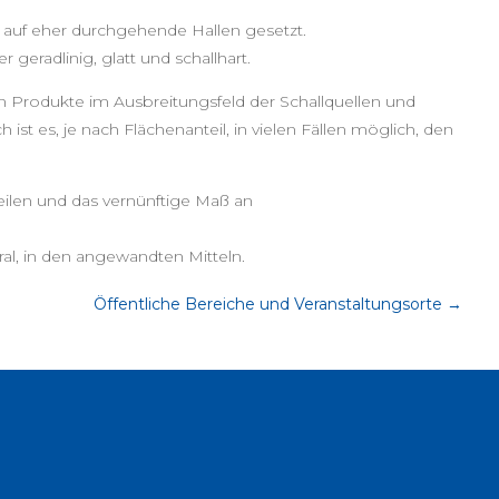
r auf eher durchgehende Hallen gesetzt.
eradlinig, glatt und schallhart.
n Produkte im Ausbreitungsfeld der Schallquellen und
 es, je nach Flächenanteil, in vielen Fällen möglich, den
eilen und das vernünftige Maß an
al, in den angewandten Mitteln.
Öffentliche Bereiche und Veranstaltungsorte
→