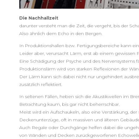
Die Nachhallzeit
darunter versteht man die Zeit, die vergeht, bis der Sc
Also ähnlich dem Echo in den Bergen.
In Produktionshallen bzw. Fertigungsbereiche kann ein 
Leider aber, verursacht Lärm, erst ab einem gewissen
Eine Schädigung der Psyche und des Nervensystems fän
Produktionslärm wird von starken Reflexionen der Wä
Der Lärm kann sich dabei nicht nur ungehindert ausbre
zusätzlich reflektiert.
In seltenen Fällen, heben sich die Akustikwellen im Bre
Betrachtung kaum, bis gar nicht beherrschbar.
Meist wird ein Aufschaukeln, also eine Verstärkung, de
Deckenunterzüge, oft in massiven und älteren Gebäuden 
Auch Regale oder Durchgänge helfen dabei die ungehin
von Wänden und Decken zurückgeworfenen Echowelle